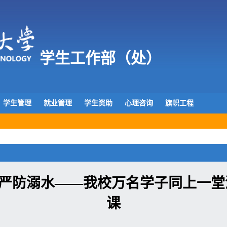
学生工作部（处）
学生管理
就业管理
学生资助
心理咨询
旗帜工程
命，严防溺水——我校万名学子同上一
课